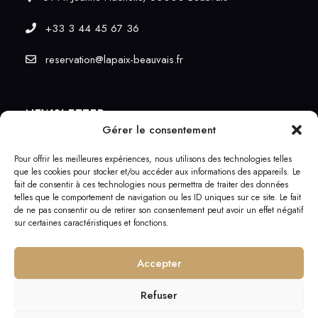
+33 3 44 45 67 36
reservation@lapaix-beauvais.fr
NEWSLETTER
Gérer le consentement
Recevez les dernières nouvelles de notre part.
Pour offrir les meilleures expériences, nous utilisons des technologies telles
que les cookies pour stocker et/ou accéder aux informations des appareils. Le
fait de consentir à ces technologies nous permettra de traiter des données
telles que le comportement de navigation ou les ID uniques sur ce site. Le fait
de ne pas consentir ou de retirer son consentement peut avoir un effet négatif
sur certaines caractéristiques et fonctions.
Accepter
© Copyright Café de La Paix – Développé par
www.edictyo.fr
Refuser